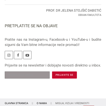
PROF. DR JELENA STOJŠIĆ DABETIĆ
DEKAN FAKULTETA
PRETPLATITE SE NA OBJAVE
Pratite nas na
Instagram
-u,
Facebook
-u i
YouTube
-u i budite
sigurni da Vam bitne informacije neće promaći!
Prijavite se na
newsletter
i dobijajte novosti direktno u inbox.
GLAVNA STRANICA
O NAMA
MISIJA, VIZIJA I VREDNOSTI