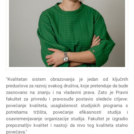
"Kvalitetan sistem obrazovanja je jedan od ključnih
preduslova za razvoj svakog društva, koje pretenduje da bude
zasnovano na znanju i na vladavini prava. Zato je Pravni
fakultet za privredu i pravosuđe postavio sledeće ciljeve:
povećanje kvaliteta, usaglašenost studijskih programa s
potrebama tržišta, povećanje efikasnosti studija i
osavremenjavanje organizacije studija. Fakultet je izgradio
prepoznatljiv kvalitet i nastoji da nivo tog kvaliteta stalno
povećava."