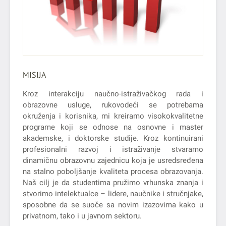
MISIJA
Kroz interakciju naučno-istraživačkog rada i
obrazovne usluge, rukovodeći se potrebama
okruženja i korisnika, mi kreiramo visokokvalitetne
programe koji se odnose na osnovne i master
akademske, i doktorske studije. Kroz kontinuirani
profesionalni razvoj i istraživanje stvaramo
dinamičnu obrazovnu zajednicu koja je usredsređena
na stalno poboljšanje kvaliteta procesa obrazovanja.
Naš cilj je da studentima pružimo vrhunska znanja i
stvorimo intelektualce – lidere, naučnike i stručnjake,
sposobne da se suoče sa novim izazovima kako u
privatnom, tako i u javnom sektoru.