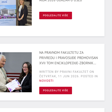
AIDA 2026 ODRŽAN U OSLU
POGLEDAJTE VIŠE
NA PRAVNOM FAKULTETU ZA
PRIVREDU I PRAVOSUĐE PROMOVISAN
XVII TOM ENCIKLOPEDIJE-ZBORNIKA
„ISTORIJA OSIGURANJA AUSTRIJE“
WRITTEN BY PRAVNI FAKULTET ON
ČETVRTAK, 11 JUN 2026
. POSTED IN
NOVOSTI
POGLEDAJTE VIŠE