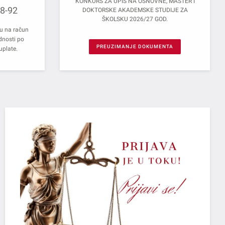
KONKURS ZA UPIS NA OSNOVNE, MASTER I
8-92
DOKTORSKE AKADEMSKE STUDIJE ZA
ŠKOLSKU 2026/27 GOD.
ju na račun
dnosti po
PREUZIMANJE DOKUMENTA
uplate.
PRI