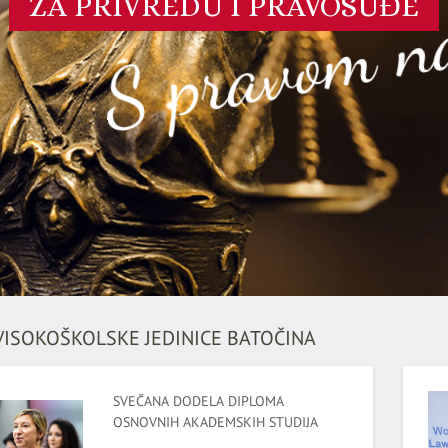
S pravom na
ZA PRIVREDU I PRAVOSUĐE
VISOKOŠKOLSKE JEDINICE BATOČINA
SVEČANA DODELA DIPLOMA
OSNOVNIH AKADEMSKIH STUDIJA