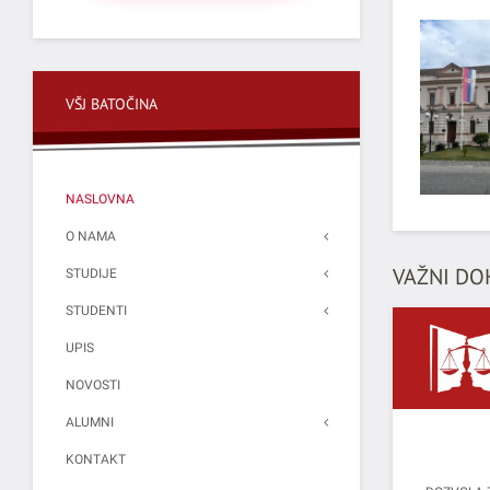
VŠJ BATOČINA
NASLOVNA
O NAMA
VAŽNI DO
STUDIJE
STUDENTI
UPIS
NOVOSTI
ALUMNI
KONTAKT