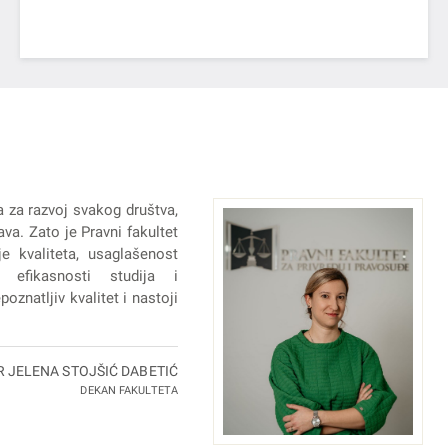
a za razvoj svakog društva,
va. Zato je Pravni fakultet
e kvaliteta, usaglašenost
 efikasnosti studija i
oznatljiv kvalitet i nastoji
R JELENA STOJŠIĆ DABETIĆ
DEKAN FAKULTETA