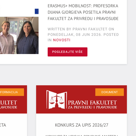
ERASMUS+ MOBILNOST: PROFESORKA
DIJANA GJORGIEVA POSETILA PRAVNI
FAKULTET ZA PRIVREDU I PRAVOSUĐE
WRITTEN BY PRAVNI FAKULTET ON
PONEDELJAK, 08 JUN 2026
. POSTED
IN
NOVOSTI
POGLEDAJTE VIŠE
NFORMACIJA
DOKUMENT
ETA
KONKURS ZA UPIS 2026/27