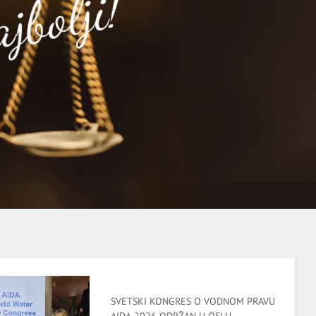
jbolji!
SVETSKI KONGRES O VODNOM PRAVU