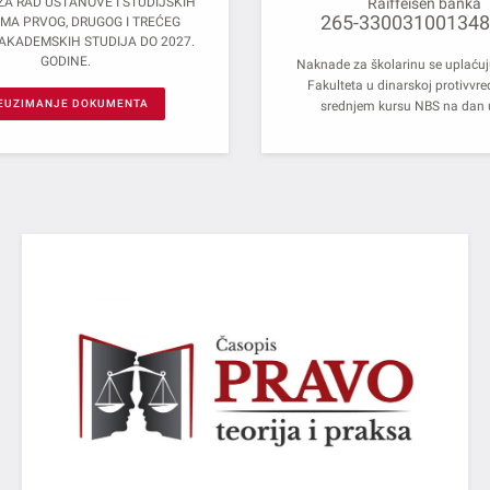
ZA RAD USTANOVE I STUDIJSKIH
Raiffeisen banka
265-330031001348
MA PRVOG, DRUGOG I TREĆEG
AKADEMSKIH STUDIJA DO 2027.
GODINE.
Naknade za školarinu se uplaću
Fakulteta u dinarskoj protivvre
EUZIMANJE DOKUMENTA
srednjem kursu NBS na dan 
PRAVO - TEORIJA I PRAKSA
Nacionalni časopis međunarodnog značaja (kategorije
M24)
POGLEDAJ VIŠE