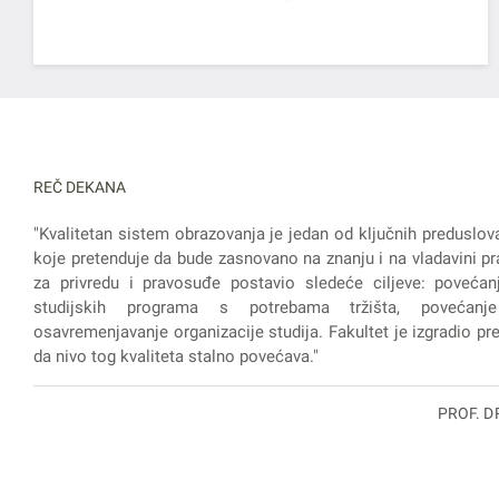
REČ DEKANA
"Kvalitetan sistem obrazovanja je jedan od ključnih preduslov
koje pretenduje da bude zasnovano na znanju i na vladavini pra
za privredu i pravosuđe postavio sledeće ciljeve: povećanj
studijskih programa s potrebama tržišta, povećanje
osavremenjavanje organizacije studija. Fakultet je izgradio prep
da nivo tog kvaliteta stalno povećava."
PROF. D