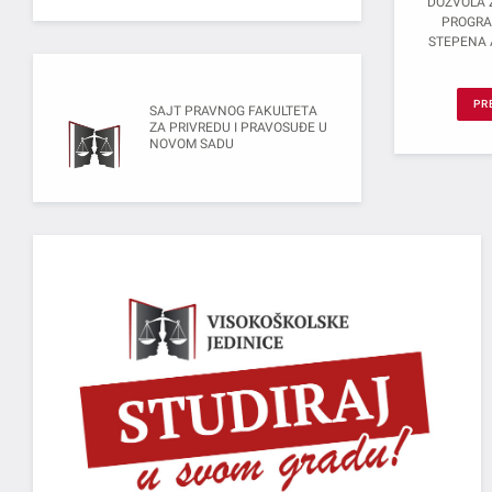
DOZVOLA 
PROGRA
STEPENA 
PR
SAJT PRAVNOG FAKULTETA
ZA PRIVREDU I PRAVOSUĐE U
NOVOM SADU
, NIŠU,