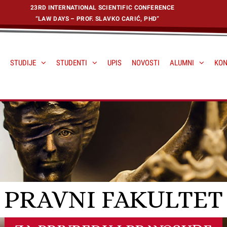
23RD INTERNATIONAL SCIENTIFIC CONFERENCE
“LAW DAYS – PROF. SLAVKO CARIĆ, PHD”
STUDIJE
STUDENTI
UPIS
NOVOSTI
ALUMNI
KON
PRAVNI FAKULTET