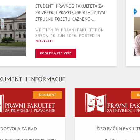
STUDENTI PRAVNOG FAKULTETA ZA
PRIVREDU I PRAVOSUĐE REALIZOVALI
STRUČNU POSETU KAZNENO-
POPRAVNOM ZAVODU U SREMSKOJ
WRITTEN BY PRAVNI FAKULTET ON
MITROVICI
SREDA, 10 JUN 2026
. POSTED IN
NOVOSTI
POGLEDAJTE VIŠE
KUMENTI I INFORMACIJE
DOKUMENT
I
DOZVOLA ZA RAD
ŽIRO RAČUN FAKULT