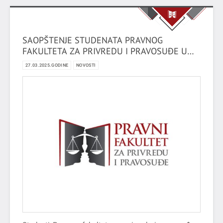
SAOPŠTENJE STUDENATA PRAVNOG
FAKULTETA ZA PRIVREDU I PRAVOSUĐE U
NOVOM SADU
27.03.2025.GODINE
NOVOSTI