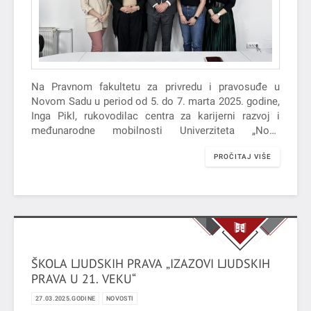
Na Pravnom fakultetu za privredu i pravosuđe u
Novom Sadu u period od 5. do 7. marta 2025. godine,
Inga Pikl, rukovodilac centra za karijerni razvoj i
međunarodne mobilnosti Univerziteta „Nova
Univerza“ iz Slovenije i Slađana Dejić, rukovodilac
PROČITAJ VIŠE
studentske službe na Evropskom pravnom fakultetu
Univerziteta „Nova Univerza“ su realizovale mobilnost
u svrhu usavršavanja pod okriljem Erazmus+
programa.
ŠKOLA LJUDSKIH PRAVA „IZAZOVI LJUDSKIH
PRAVA U 21. VEKU“
27.03.2025.GODINE
NOVOSTI