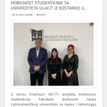
MOBILNOST STUDENTKINJE SA
UNIVERZITETA ULACIT IZ KOSTARIKE U
OKVIRU ERAZMUS + PROJEKTA KA171
28.03.2025.GODINE
NOVOSTI
U okviru Erazmus+ KA171 projekta mobilnosti,
studentkinja Fakulteta društvenih nauka
Latinoameričkog univerziteta za nauku i tehnologiju