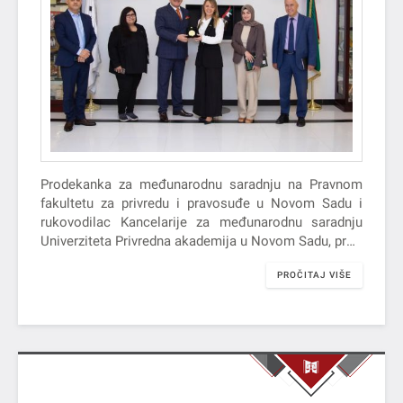
Prodekanka za međunarodnu saradnju na Pravnom
fakultetu za privredu i pravosuđe u Novom Sadu i
rukovodilac Kancelarije za međunarodnu saradnju
Univerziteta Privredna akademija u Novom Sadu, prof.
dr Marijana Mladenov je u periodu od 7. do 11. aprila
PROČITAJ VIŠE
2025. godine realizovala posetu Američkom
univerzitetu u Emiratima (AUE) u okviru Erazmus+
projekta mobilnosti.