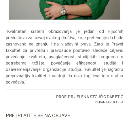
"Kvalitetan sistem obrazovanja je jedan od ključnih
preduslova za razvoj svakog društva, koje pretenduje da bude
zasnovano na znanju i na vladavini prava. Zato je Pravni
fakultet za privredu i pravosuđe postavio sledeće ciljeve:
povećanje kvaliteta, usaglašenost studijskih programa s
potrebama tržišta, povećanje efikasnosti studija i
osavremenjavanje organizacije studija. Fakultet je izgradio
prepoznatljiv kvalitet i nastoji da nivo tog kvaliteta stalno
povećava."
PROF. DR JELENA STOJŠIĆ DABETIĆ
DEKAN FAKULTETA
PRETPLATITE SE NA OBJAVE