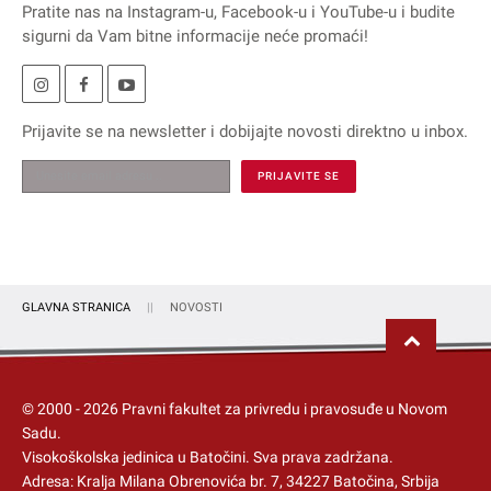
Pratite nas na
Instagram
-u,
Facebook
-u i
YouTube
-u i budite
sigurni da Vam bitne informacije neće promaći!
Prijavite se na
newsletter
i dobijajte novosti direktno u inbox.
GLAVNA STRANICA
NOVOSTI
© 2000 -
2026
Pravni fakultet za privredu i pravosuđe u Novom
Sadu.
Visokoškolska jedinica u Batočini
. Sva prava zadržana.
Adresa: Kralja Milana Obrenovića br. 7, 34227 Batočina, Srbija