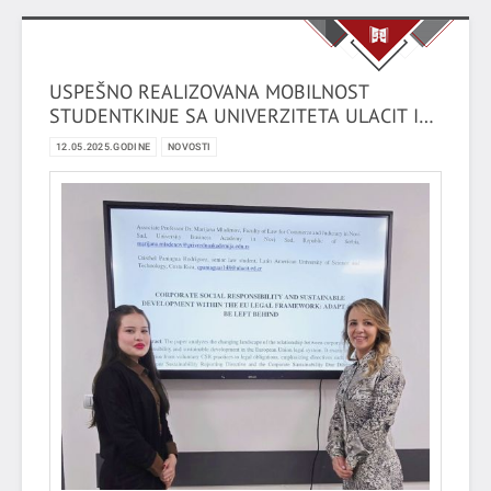
USPEŠNO REALIZOVANA MOBILNOST
STUDENTKINJE SA UNIVERZITETA ULACIT IZ
KOSTARIKE U OKVIRU ERAZMUS+ PROJEKTA
12.05.2025.GODINE
NOVOSTI
KA171