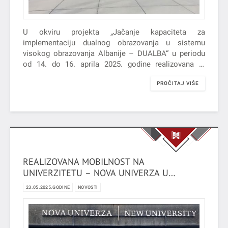
U okviru projekta „Jačanje kapaciteta za
implementaciju dualnog obrazovanja u sistemu
visokog obrazovanja Albanije – DUALBA“ u periodu
od 14. do 16. aprila 2025. godine realizovana je
studijska poseta u organizaciji Univerziteta
PROČITAJ VIŠE
primenjenih nauka FH Joanneum Grac.
REALIZOVANA MOBILNOST NA
UNIVERZITETU – NOVA UNIVERZA U
SLOVENIJI
23.05.2025.GODINE
NOVOSTI