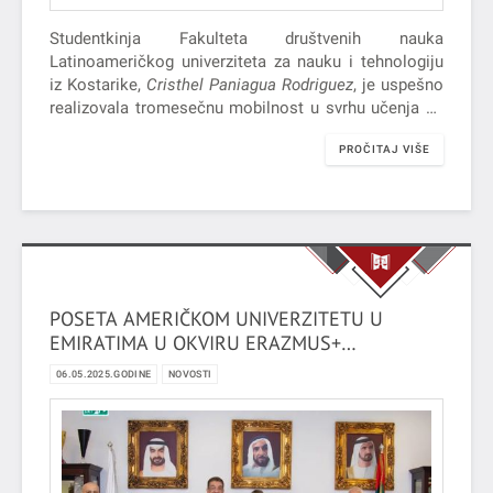
Studentkinja Fakulteta društvenih nauka
Latinoameričkog univerziteta za nauku i tehnologiju
iz Kostarike,
Cristhel Paniagua Rodriguez
, je uspešno
realizovala tromesečnu mobilnost u svrhu učenja na
Pravnom fakultetu za privredu i pravosuđe u Novom
PROČITAJ VIŠE
Sadu u okviru Erazmus+ projekta KA171.
POSETA AMERIČKOM UNIVERZITETU U
EMIRATIMA U OKVIRU ERAZMUS+
PROGRAMA
06.05.2025.GODINE
NOVOSTI