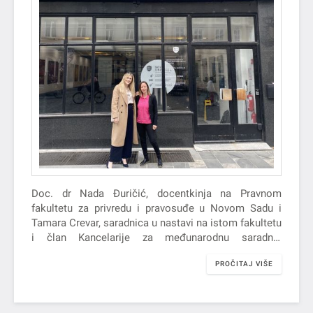
Doc. dr Nada Đuričić, docentkinja na Pravnom
fakultetu za privredu i pravosuđe u Novom Sadu i
Tamara Crevar, saradnica u nastavi na istom fakultetu
i član Kancelarije za međunarodnu saradnju
Univerziteta Privredna akademija u Novom Sadu,
PROČITAJ VIŠE
realizovale su mobilnost na Evropskom pravnom
fakultetu Univerziteta
Nova Univerza
u Sloveniji, u
periodu od 19. do 20. maja 2025. godine, u okviru
Erasmus+ programa mobilnosti.