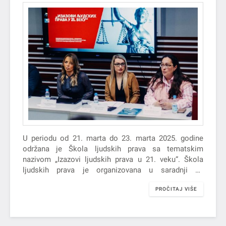
U periodu od 21. marta do 23. marta 2025. godine
održana je Škola ljudskih prava sa tematskim
nazivom „Izazovi ljudskih prava u 21. veku“. Škola
ljudskih prava je organizovana u saradnji sa
Pokrajinskim zaštitnikom građana – Ombudsmanom.
PROČITAJ VIŠE