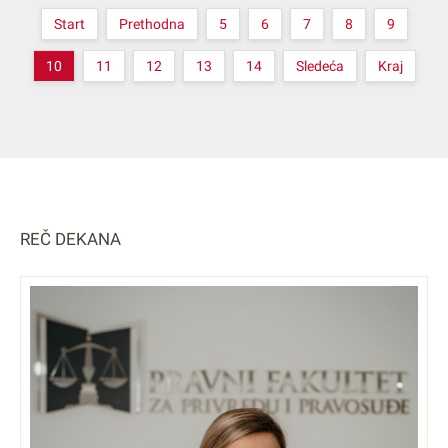
Start
Prethodna
5
6
7
8
9
10
11
12
13
14
Sledeća
Kraj
REČ DEKANA