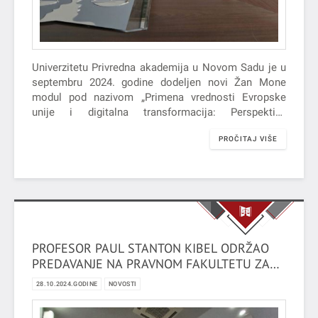
Univerzitetu Privredna akademija u Novom Sadu je u
septembru 2024. godine dodeljen novi Žan Mone
modul pod nazivom „Primena vrednosti Evropske
unije i digitalna transformacija: Perspektiva
Srbije/Application of EU values and digital
PROČITAJ VIŠE
transformation: Serbian perspective“ (EUDIGVAL).
PROFESOR PAUL STANTON KIBEL ODRŽAO
PREDAVANJE NA PRAVNOM FAKULTETU ZA
PRIVREDU I PRAVOSUĐE U NOVOM SADU
28.10.2024.GODINE
NOVOSTI