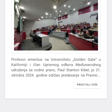
Profesor emeritus na Univerzitetu „Golden Gate“ u
Kaliforniji i član Upravnog odbora Međunarodnog
udruženja za vodno pravo, Paul Stanton Kibel, je 21.
oktobra 2024. godine održao predavanje na Pravnom
fakultetu za privredu i pravosuđe u Novom Sadu na
PROČITAJ VIŠE
temu „Od fragmentacije do konvergencije: Podnesak
Crne Gore Odboru za implementaciju Konvencije
Ujedinjenih nacija o proceni uticaja na životnu
sredinu u prekograničnom kontekstu povodom
projekta hidroelektrane Buk Bijela“.