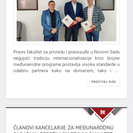
Pravni fakultet za privredu i pravosuđe u Novom Sadu
negujući tradiciju internacionalizacije kroz brojne
međunarodne programe postavlja visoke standarde u
odabiru partnera kako na domaćem, tako i na
inostranom tržištu. Kao jedan od vidova te afirmacije
PROČITAJ VIŠE
naročito se ističe Work and Travel Program kao
program studentske i kulturne razmene organizovan
od strane vlade SAD-a.
ČLANOVI KANCELARIJE ZA MEĐUNARODNU