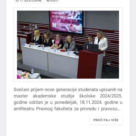
20.11.2024.GODINE
NOVOSTI
Svečani prijem nove generacije studenata upisanih na
master akademske studije školske 2024/2025.
godine održan je u ponedeljak, 18.11.2024. godine u
amfiteatru Pravnog fakulteta za privredu i pravosuđe
u Novom Sadu.
PROČITAJ VIŠE