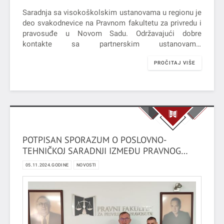
Saradnja sa visokoškolskim ustanovama u regionu je
deo svakodnevice na Pravnom fakultetu za privredu i
pravosuđe u Novom Sadu. Održavajući dobre
kontakte sa partnerskim ustanovama,
na Fakultetu pravnih i političkih nauka Univerziteta u
PROČITAJ VIŠE
Segedinu, u okviru programa "International
Week", prof. dr Dalibor Krstinić održao je predavanje
pod nazivom: "The Most Important Institutes of
Family Law - Comparative Perspective".
POTPISAN SPORAZUM O POSLOVNO-
TEHNIČKOJ SARADNJI IZMEĐU PRAVNOG
FAKULTETA ZA PRIVREDU I PRAVOSUĐE I
05.11.2024.GODINE
NOVOSTI
AGENCIJE "EXPERIENCE" D.O.O.