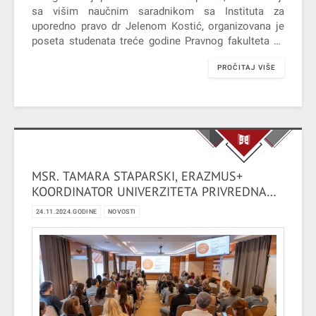
sa višim naučnim saradnikom sa Instituta za
uporedno pravo dr Jelenom Kostić, organizovana je
poseta studenata treće godine Pravnog fakulteta za
privredu i pravosuđe iz Novog Sada Institutu za
PROČITAJ VIŠE
kriminološka i sociološka istraživanja. Studenti su
22.11.2024. godine posetili ovu prestižnu instituciju i
upoznali se sa njenom organizacijom, naučnim
doprinosom i bogatim bibliotečkim fondom.
MSR. TAMARA STAPARSKI, ERAZMUS+
KOORDINATOR UNIVERZITETA PRIVREDNA
AKADEMIJA U NOVOM SADU, UČESTVOVALA
24.11.2024.GODINE
NOVOSTI
JE U TSA DOGAĐAJU POD NAZIVOM
„EMPHASIZING VIRTUAL AND INCLUSIVE
DIMENSIONS OF THE BLENDED INTENSIVE
PROGRAMMES“ U ZAGREBU