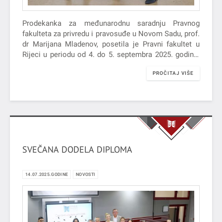
Prodekanka za međunarodnu saradnju Pravnog
fakulteta za privredu i pravosuđe u Novom Sadu, prof.
dr Marijana Mladenov, posetila je Pravni fakultet u
Rijeci u periodu od 4. do 5. septembra 2025. godine.
Tom…
PROČITAJ VIŠE
SVEČANA DODELA DIPLOMA
14.07.2025.GODINE
NOVOSTI