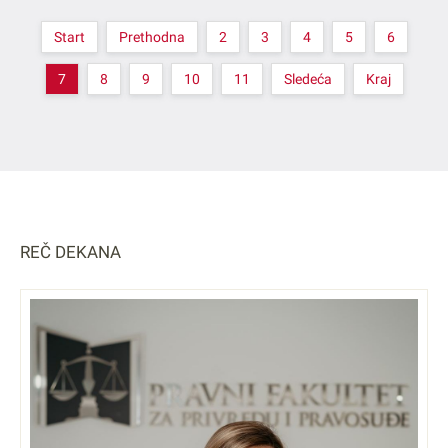
Start
Prethodna
2
3
4
5
6
7
8
9
10
11
Sledeća
Kraj
REČ DEKANA