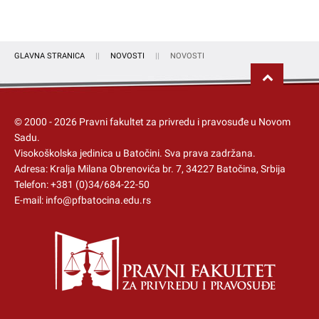
GLAVNA STRANICA
NOVOSTI
NOVOSTI
© 2000 -
2026
Pravni fakultet za privredu i pravosuđe u Novom
Sadu.
Visokoškolska jedinica u Batočini
. Sva prava zadržana.
Adresa: Kralja Milana Obrenovića br. 7, 34227 Batočina, Srbija
Telefon:
+381 (0)34/684-22-50
E-mail:
info@pfbatocina.edu.rs