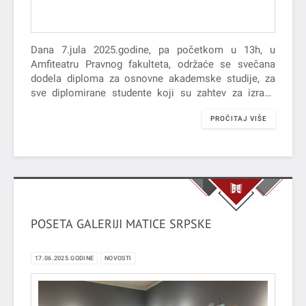
Dana 7.jula 2025.godine, pa početkom u 13h, u
Amfiteatru Pravnog fakulteta, održaće se svečana
dodela diploma za osnovne akademske studije, za
sve diplomirane studente koji su zahtev za izradu
diplome predali zaključno sa…
PROČITAJ VIŠE
POSETA GALERIJI MATICE SRPSKE
17.06.2025.GODINE
NOVOSTI