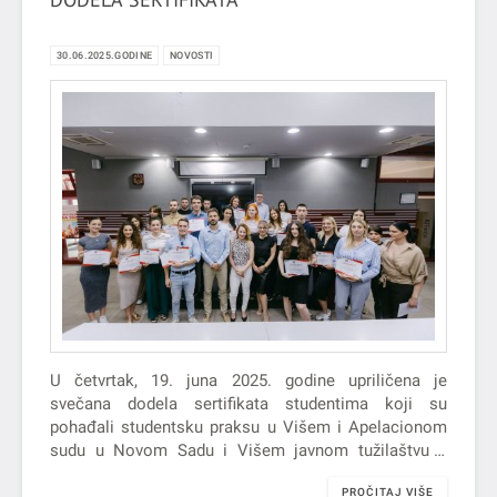
30.06.2025.GODINE
NOVOSTI
U četvrtak, 19. juna 2025. godine upriličena je
svečana dodela sertifikata studentima koji su
pohađali studentsku praksu u Višem i Apelacionom
sudu u Novom Sadu i Višem javnom tužilaštvu u
Novom Sadu tokom…
PROČITAJ VIŠE