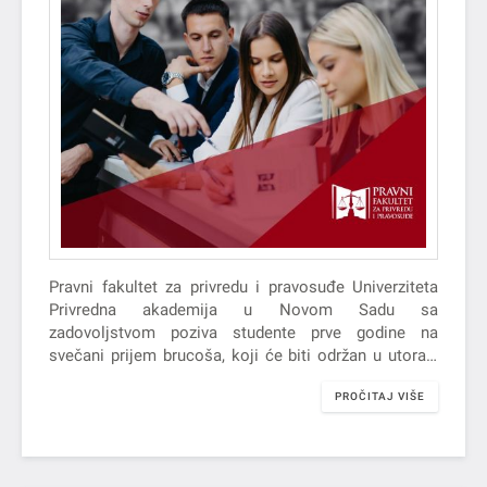
Pravni fakultet za privredu i pravosuđe Univerziteta
Privredna akademija u Novom Sadu sa
zadovoljstvom poziva studente prve godine na
svečani prijem brucoša, koji će biti održan u utorak,
30. septembra 2025. godine, sa…
PROČITAJ VIŠE