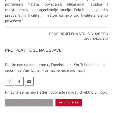
potrebama tržišta, povećanje efikasnosti studija i
osavremenjavanje organizacije studija. Fakultet je izgradio
prepoznatljiv kvalitet i nastoji da nivo tog kvaliteta stalno
povećava."
PROF. DR JELENA STOJŠIĆ DABETIĆ
DEKAN FAKULTETA
PRETPLATITE SE NA OBJAVE
Pratite nas na
Instagram
-u,
Facebook
-u i
YouTube
-u i budite
sigurni da Vam bitne informacije neće promaći!
Prijavite se na
newsletter
i dobijajte novosti direktno u inbox.