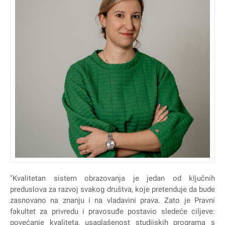
"Kvalitetan sistem obrazovanja je jedan od ključnih
preduslova za razvoj svakog društva, koje pretenduje da bude
zasnovano na znanju i na vladavini prava. Zato je Pravni
fakultet za privredu i pravosuđe postavio sledeće ciljeve:
povećanje kvaliteta, usaglašenost studijskih programa s