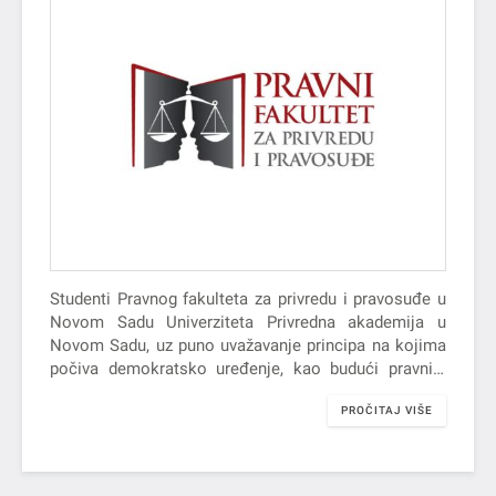
Studenti Pravnog fakulteta za privredu i pravosuđe u
Novom Sadu Univerziteta Privredna akademija u
Novom Sadu, uz puno uvažavanje principa na kojima
počiva demokratsko uređenje, kao budući pravnici
vođeni načelima pravde i pravičnosti,…
PROČITAJ VIŠE