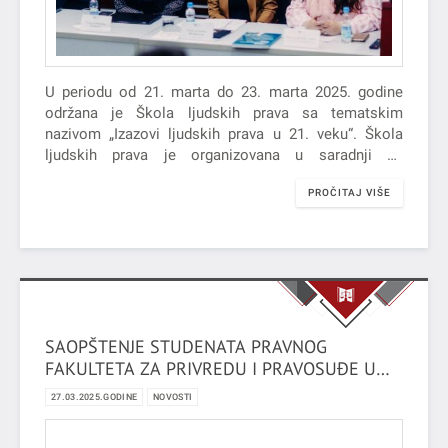
U periodu od 21. marta do 23. marta 2025. godine
održana je Škola ljudskih prava sa tematskim
nazivom „Izazovi ljudskih prava u 21. veku“. Škola
ljudskih prava je organizovana u saradnji sa
Pokrajinskim…
PROČITAJ VIŠE
SAOPŠTENJE STUDENATA PRAVNOG
FAKULTETA ZA PRIVREDU I PRAVOSUĐE U
NOVOM SADU
27.03.2025.GODINE
NOVOSTI