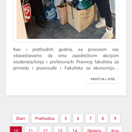
Kao i prethodnih godina, sa ponosom vas
obaveštavamo da smo zajedničkom akcijom
studenata/kinja i profesora/ki Pravnog fakulteta za
privredu i pravosuđe i Fakulteta za ekonomiju i
inženjerski menadžment, Univerziteta Privredna
PROČITAJ VIŠE
akademija u Novom…
Start
Prethodna
5
6
7
8
9
10
11
12
13
14
Sledeća
Kraj