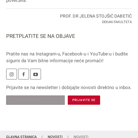
povećava."
PROF. DR JELENA STOJŠIĆ DABETIĆ
DEKAN FAKULTETA
PRETPLATITE SE NA OBJAVE
Pratite nas na
Instagram
-u,
Facebook
-u i
YouTube
-u i budite
sigurni da Vam bitne informacije neće promaći!
Prijavite se na
newsletter
i dobijajte novosti direktno u inbox.
GLAVNA STRANICA
NOVOSTI
NOVOSTI