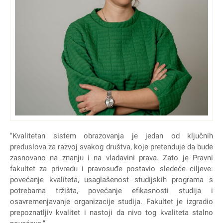
"Kvalitetan sistem obrazovanja je jedan od ključnih
preduslova za razvoj svakog društva, koje pretenduje da bude
zasnovano na znanju i na vladavini prava. Zato je Pravni
fakultet za privredu i pravosuđe postavio sledeće ciljeve:
povećanje kvaliteta, usaglašenost studijskih programa s
potrebama tržišta, povećanje efikasnosti studija i
osavremenjavanje organizacije studija. Fakultet je izgradio
prepoznatljiv kvalitet i nastoji da nivo tog kvaliteta stalno