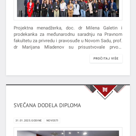
Projektna menadžerka, doc. dr Milena Galetin i
prodekanka za međunarodnu saradnju na Pravnom
fakultetu za privredu i pravosuđe u Novom Sadu, prof.
dr Marijana Mladenov su prisustvovale prvom
sastanku u okviru projekta „Jačanje…
PROČITAJ VIŠE
SVEČANA DODELA DIPLOMA
31.01.2025.GODINE
NOVOSTI