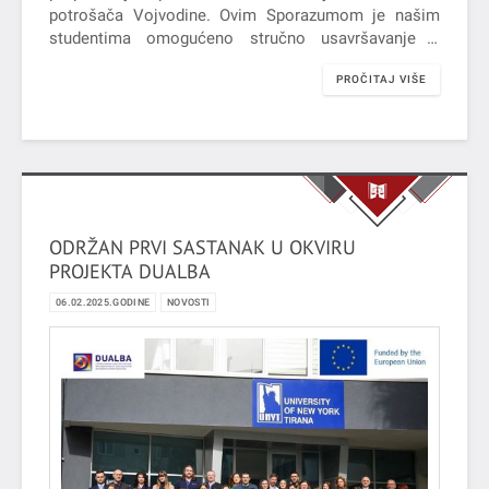
potrošača Vojvodine. Ovim Sporazumom je našim
studentima omogućeno stručno usavršavanje u
Udruženju za zaštitu potrošača Vojvodine!
PROČITAJ VIŠE
ODRŽAN PRVI SASTANAK U OKVIRU
PROJEKTA DUALBA
06.02.2025.GODINE
NOVOSTI