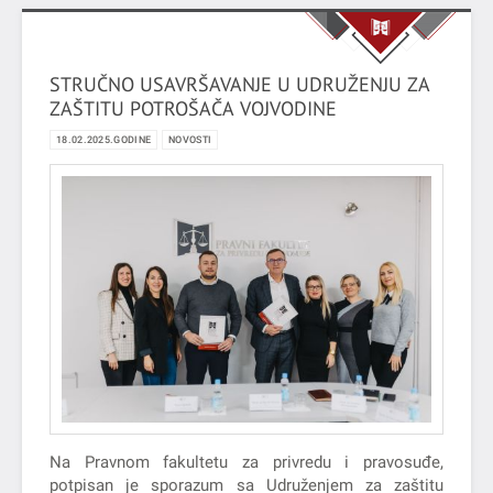
STRUČNO USAVRŠAVANJE U UDRUŽENJU ZA
ZAŠTITU POTROŠAČA VOJVODINE
18.02.2025.GODINE
NOVOSTI
Na Pravnom fakultetu za privredu i pravosuđe,
potpisan je sporazum sa Udruženjem za zaštitu